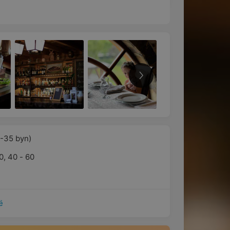
5-35 byn)
0
,
40 - 60
ё