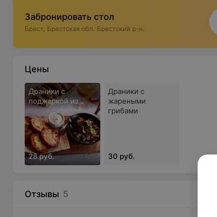
Забронировать стол
Брест, Брестская обл. Брестский р-н.
Цены
Драники с
Драники с
поджаркой из
жареными
свинины
грибами
28 руб.
30 руб.
Отзывы
5