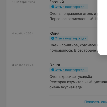
Евгений
18 ноября 2024
Отзыв подтвержден
Очень понравился отель и рестор
Персонал великолепный! Не хот
Юлия
4 ноября 2024
Отзыв подтвержден
Очень приятное, красивое место
понравилось. В ресторане вкусн
Ольга
3 ноября 2024
Отзыв подтвержден
Очень красивая усадьба

Ресторан изумительный, уютная 
очень вкусная еда
Показать ещ